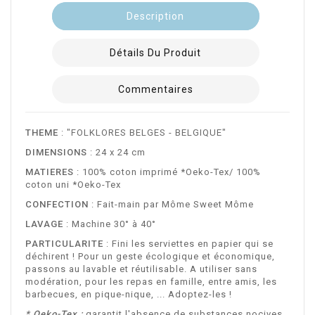
Description
Détails Du Produit
Commentaires
THEME
: "FOLKLORES BELGES - BELGIQUE"
DIMENSIONS
: 24 x 24 cm
MATIERES
: 100% coton imprimé *Oeko-Tex/ 100%
coton uni *Oeko-Tex
CONFECTION
: Fait-main par Môme Sweet Môme
LAVAGE
: Machine 30° à 40°
PARTICULARITE
: Fini les serviettes en papier qui se
déchirent ! Pour un geste écologique et économique,
passons au lavable et réutilisable. A utiliser sans
modération, pour les repas en famille, entre amis, les
barbecues, en pique-nique, ... Adoptez-les !
* Oeko-Tex :
garantit l'absence de substances nocives