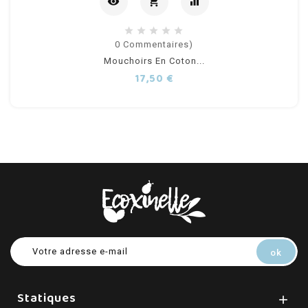
visibility
shopping_cart
equalizer
Ajouter
0
Commentaires)
Mouchoirs En Coton...
au
Prix
17,50 €
panier
Statiques
