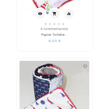
visibility
shopping_cart
equalizer
Ajouter
0
Commentaires)
Papier Toilette...
au
Prix
8,00 €
panier
favorite_border