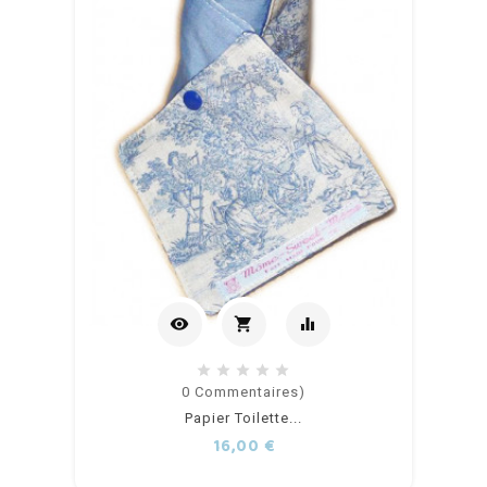
visibility
shopping_cart
equalizer
Ajouter
0
Commentaires)
Papier Toilette...
au
Prix
16,00 €