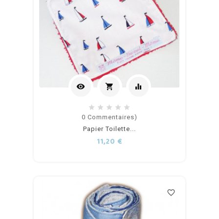
visibility
shopping_cart
equalizer
Ajouter
0
Commentaires)
Papier Toilette...
au
Prix
11,20 €
panier
favorite_border