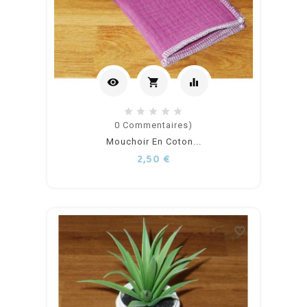
visibility
shopping_cart
equalizer
Ajouter
0
Commentaires)
Mouchoir En Coton...
au
Prix
2,50 €
panier
favorite_border