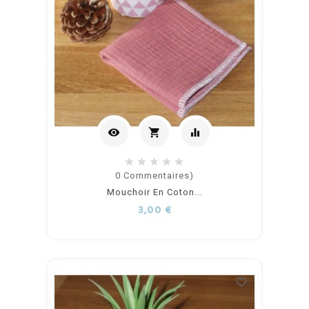
visibility
shopping_cart
equalizer
Ajouter
0
Commentaires)
Mouchoir En Coton...
au
Prix
3,00 €
panier
favorite_border