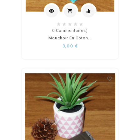
visibility
shopping_cart
equalizer
Ajouter
0
Commentaires)
Mouchoir En Coton...
au
Prix
3,00 €
panier
favorite_border