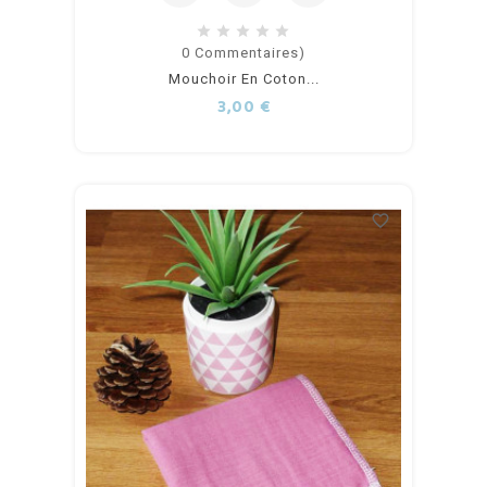
Ajouter
0
Commentaires)
Mouchoir En Coton...
au
Prix
3,00 €
panier
favorite_border