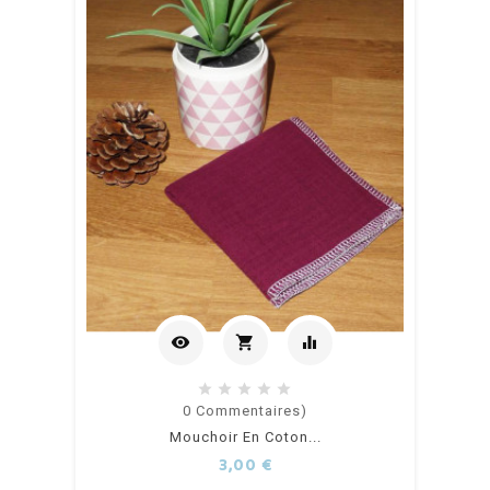
visibility
shopping_cart
equalizer
Ajouter
0
Commentaires)
Mouchoir En Coton...
au
Prix
3,00 €