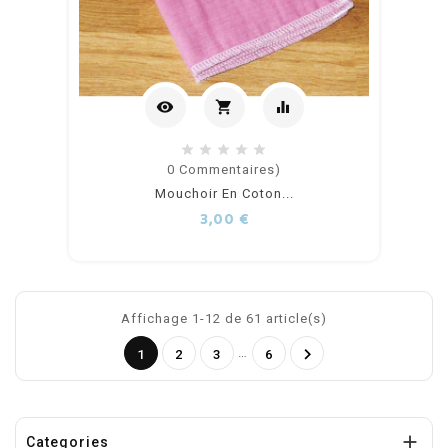
visibility
shopping_cart
equalizer
Ajouter
0
Commentaires)
Mouchoir En Coton...
au
Prix
3,00 €
panier
Affichage 1-12 de 61 article(s)

…
1
2
3
6

Categories