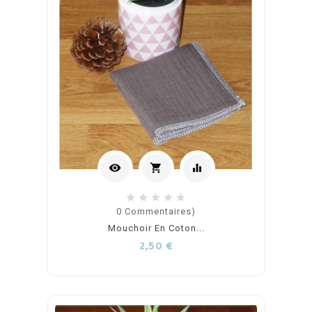
visibility
shopping_cart
equalizer
Ajouter
0
Commentaires)
Mouchoir En Coton...
au
Prix
2,50 €
panier