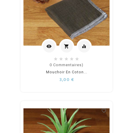
visibility
shopping_cart
equalizer
Ajouter
0
Commentaires)
Mouchoir En Coton...
au
Prix
3,00 €
panier
favorite_border