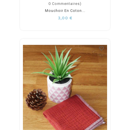
Ajouter
0
Commentaires)
Mouchoir En Coton...
au
Prix
3,00 €
panier
favorite_border