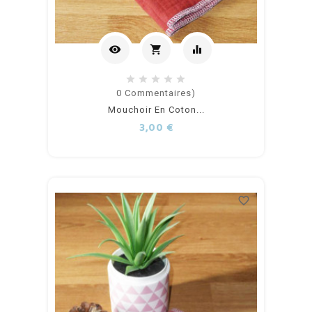
visibility
shopping_cart
equalizer
Ajouter
0
Commentaires)
Mouchoir En Coton...
au
Prix
3,00 €
panier
favorite_border