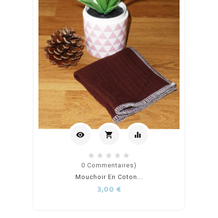
visibility
shopping_cart
equalizer
Ajouter
0
Commentaires)
Mouchoir En Coton...
au
Prix
3,00 €
panier