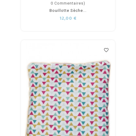
Ajouter
0
Commentaires)
Bouillotte Sèche...
au
Prix
12,00 €
panier
favorite_border