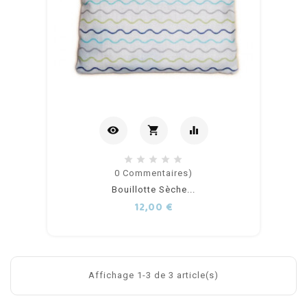
visibility
shopping_cart
equalizer
Ajouter
0
Commentaires)
Bouillotte Sèche...
au
Prix
12,00 €
panier
Affichage 1-3 de 3 article(s)