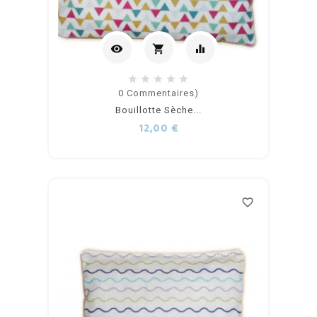
visibility
shopping_cart
equalizer
Ajouter
0
Commentaires)
Bouillotte Sèche...
au
Prix
12,00 €
panier
favorite_border