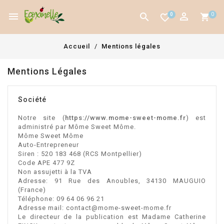



0
0
favorite_border
Accueil
Mentions légales
Mentions Légales
Société
Notre site (
https://www.mome-sweet-mome.fr
) est
administré par Môme Sweet Môme.
Môme Sweet Môme
Auto-Entrepreneur
Siren : 520 183 468 (RCS Montpellier)
Code APE 477 9Z
Non assujetti à la TVA
Adresse: 91 Rue des Anoubles, 34130 MAUGUIO
(France)
Téléphone:
09 64 06 96 21
Adresse mail: contact@mome-sweet-mome.fr
Le directeur de la publication est Madame Catherine