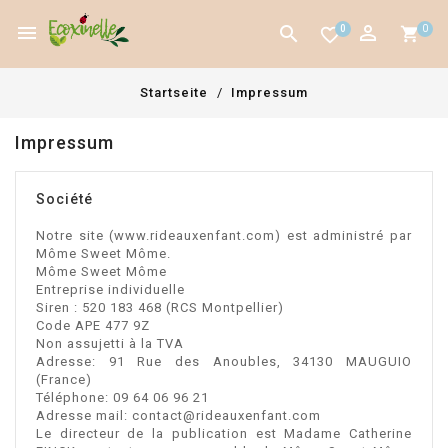



0
0
favorite_border
Startseite
Impressum
Impressum
Société
Notre site (www.rideauxenfant.com) est administré par
Môme Sweet Môme.
Môme Sweet Môme
Entreprise individuelle
Siren : 520 183 468 (RCS Montpellier)
Code APE 477 9Z
Non assujetti à la TVA
Adresse: 91 Rue des Anoubles, 34130 MAUGUIO
(France)
Téléphone:
09 64 06 96 21
Adresse mail: contact@rideauxenfant.com
Le directeur de la publication est Madame Catherine