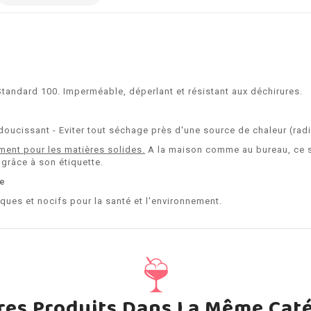
Standard 100. Imperméable, déperlant et résistant aux déchirures.
oucissant - Eviter tout séchage près d'une source de chaleur (radiat
ent pour les matières solides.
A la maison comme au bureau, ce sa
 grâce à son étiquette.
te
ques et nocifs pour la santé et l'environnement.
res Produits Dans La Même Caté