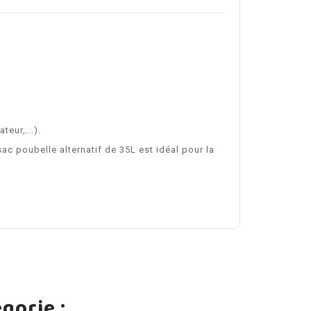
eur,...).
c poubelle alternatif de 35L est idéal pour la
gorie :