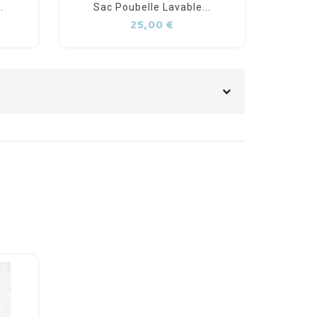
.
Sac Poubelle Lavable...
Sac
Prix
25,00 €