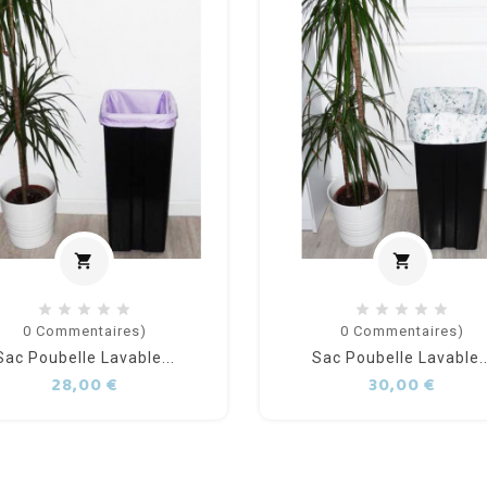
shopping_cart
shopping_cart
Ajouter au panier
Ajouter
0
Commentaires)
0
Commentaires)
Sac Poubelle Lavable...
Sac Poubelle Lavable..
Prix
Prix
28,00 €
30,00 €