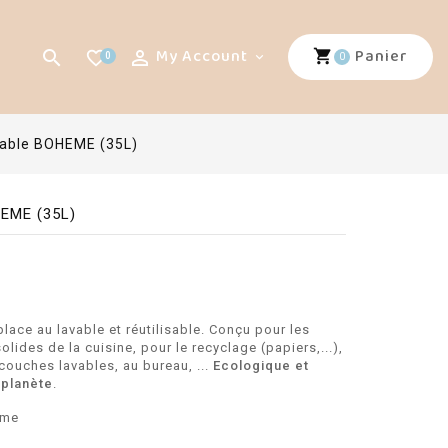
My Account
Panier


favorite_border
0

0
isable BOHEME (35L)
HEME (35L)
lace au lavable et réutilisable. Conçu pour les
lides de la cuisine, pour le recyclage (papiers,...),
 couches lavables, au bureau, ...
Ecologique et
 planète
.
ôme