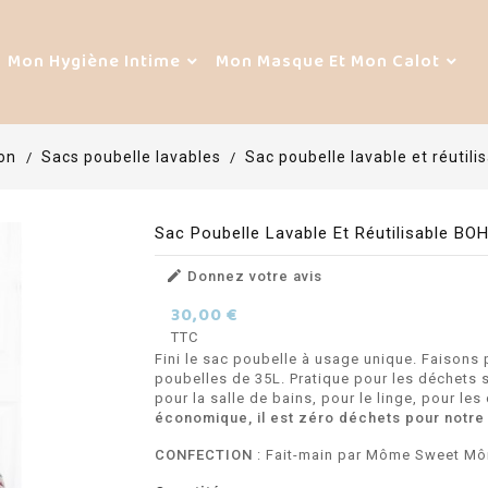
Mon Hygiène Intime
Mon Masque Et Mon Calot
on
Sacs poubelle lavables
Sac poubelle lavable et réutil
Sac Poubelle Lavable Et Réutilisable BO

Donnez votre avis
30,00 €
TTC
Fini le sac poubelle à usage unique. Faisons p
poubelles de 35L. Pratique pour les déchets so
pour la salle de bains, pour le linge, pour les
économique, il est zéro déchets pour notre
CONFECTION
: Fait-main par Môme Sweet M