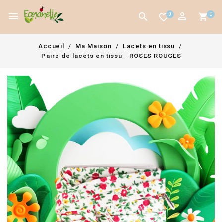



0
0
favorite_border
Accueil
Ma Maison
Lacets en tissu
Paire de lacets en tissu - ROSES ROUGES