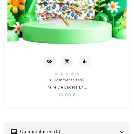
visibility
shopping_cart
equalizer
Ajouter
0
Commentaires)
Paire De Lacets En...
au
Prix
10,00 €
panier
chat
Commentaires (0)