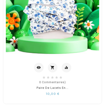
visibility
shopping_cart
equalizer
Ajouter
0
Commentaires)
Paire De Lacets En...
au
Prix
10,00 €
panier