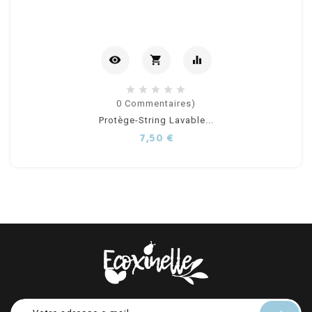
visibility
shopping_cart
equalizer
Ajouter
0
Commentaires)
Protège-String Lavable...
au
Prix
7,50 €
panier