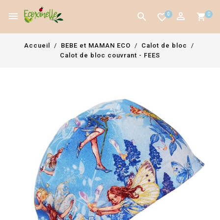



0
0
favorite_border
Accueil
BEBE et MAMAN ECO
Calot de bloc
Calot de bloc couvrant - FEES