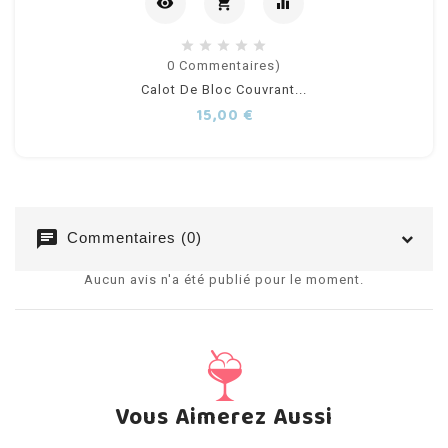
visibility
shopping_cart
equalizer
Ajouter
0
Commentaires)
Calot De Bloc Couvrant...
au
Prix
15,00 €
panier
chat
Commentaires (0)
Aucun avis n'a été publié pour le moment.
Vous Aimerez Aussi