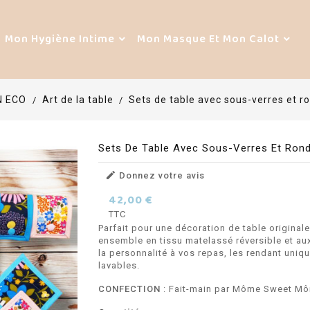
Mon Hygiène Intime
Mon Masque Et Mon Calot
N ECO
Art de la table
Sets de table avec sous-verres et r
Sets De Table Avec Sous-Verres Et Rond

Donnez votre avis
42,00 €
TTC
Parfait pour une décoration de table original
ensemble en tissu matelassé réversible et au
la personnalité à vos repas, les rendant uniq
lavables.
CONFECTION
: Fait-main par Môme Sweet M