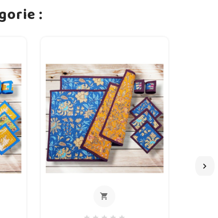
orie :

shopping_cart
 au panier
out of stock