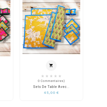
shopping_cart
 au panier
Ajouter au panier
0
Commentaires)
Sets De Table Avec...
Se
Prix
45,00 €