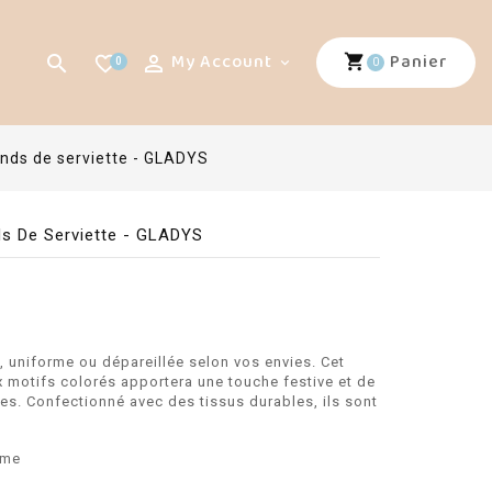
My Account
Panier


favorite_border
0

0
onds de serviette - GLADYS
s De Serviette - GLADYS
e, uniforme ou dépareillée selon vos envies. Cet
x motifs colorés apportera une touche festive et de
ues. Confectionné avec des tissus durables, ils sont
ôme