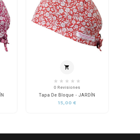
shopping_cart
al carrito
Añadir al carrito
0
Revisiones
ÍN
Tapa De Bloque - JARDÍN
Tap
o
Precio
15,00 €