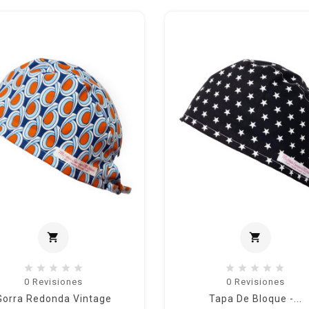
shopping_cart
shopping_cart
Añadir al carrito
Añadir 
0
Revisiones
0
Revisiones
Gorra Redonda Vintage
Tapa De Bloque -...