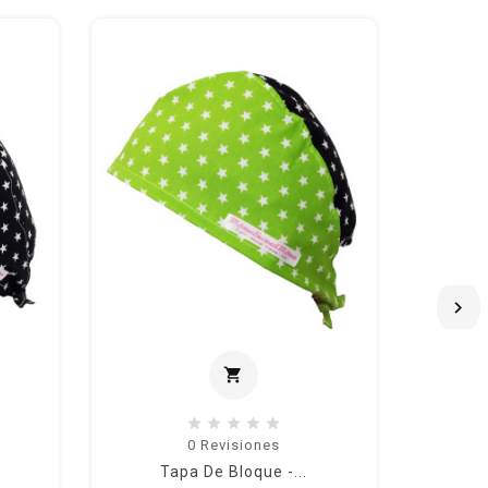

shopping_cart
al carrito
Añadir al carrito
0
Revisiones
Tapa De Bloque -...
T