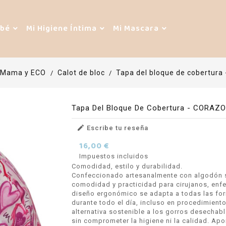
ebé
Mi Higiene Íntima
Mi Mascara
 Mama y ECO
Calot de bloc
Tapa del bloque de cobertur
Tapa Del Bloque De Cobertura - CORAZ

Escribe tu reseña
16,00 €
Impuestos incluidos
Comodidad, estilo y durabilidad.
Confeccionado artesanalmente con algodón su
comodidad y practicidad para cirujanos, enfer
diseño ergonómico se adapta a todas las for
durante todo el día, incluso en procedimiento
alternativa sostenible a los gorros desecha
sin comprometer la higiene ni la calidad. Apo