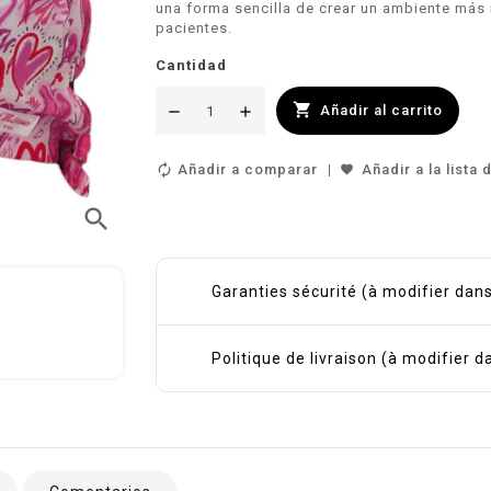
una forma sencilla de crear un ambiente más 
pacientes.
Cantidad

Añadir al carrito
Añadir a comparar
Añadir a la lista
search
Garanties sécurité (à modifier da
Politique de livraison (à modifier