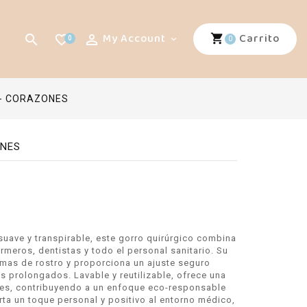
My Account
Carrito


favorite_border
0

0
a - CORAZONES
ONES
ave y transpirable, este gorro quirúrgico combina
meros, dentistas y todo el personal sanitario. Su
mas de rostro y proporciona un ajuste seguro
s prolongados. Lavable y reutilizable, ofrece una
bles, contribuyendo a un enfoque eco-responsable
rta un toque personal y positivo al entorno médico,