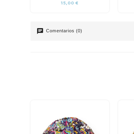
Precio
15,00 €
chat
Comentarios (0)