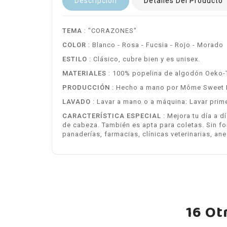
Descripción
Detalles Del Producto
TEMA
: "CORAZONES"
COLOR
: Blanco - Rosa - Fucsia - Rojo - Morado
ESTILO
: Clásico, cubre bien y es unisex.
MATERIALES
: 100% popelina de algodón Oeko-
PRODUCCIÓN
: Hecho a mano por Môme Sweet
LAVADO
: Lavar a mano o a máquina: Lavar prim
CARACTERÍSTICA ESPECIAL
: Mejora tu día a d
de cabeza. También es apta para coletas. Sin f
panaderías, farmacias, clínicas veterinarias, an
16 Ot