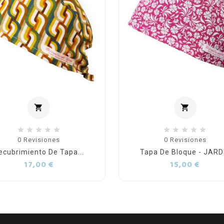
shopping_cart
shopping_cart
Añadir al carrito
Añadir 
0
Revisiones
0
Revisiones
ecubrimiento De Tapa...
Tapa De Bloque - JARD
Precio
Preci
17,00 €
15,00 €