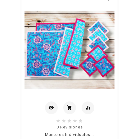
visibility
shopping_cart
equalizer
Añadir
0
Revisiones
Manteles Individuales...