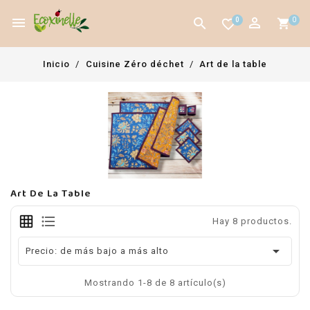



0
0
favorite_border
Inicio
Cuisine Zéro déchet
Art de la table
Art De La Table
Hay 8 productos.

Precio: de más bajo a más alto
Mostrando 1-8 de 8 artículo(s)