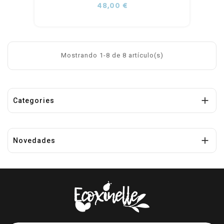
al
Precio
48,00 €
carrito
Mostrando 1-8 de 8 artículo(s)

Categories

Novedades