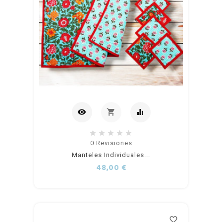
visibility
shopping_cart
equalizer
out of
0
Revisiones
Manteles Individuales...
stock
Precio
48,00 €
favorite_border