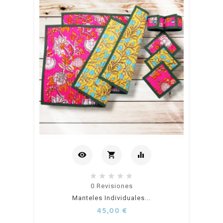
visibility
shopping_cart
equalizer
Añadir
0
Revisiones
Manteles Individuales...
al
Precio
45,00 €