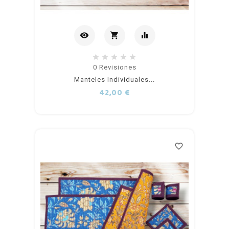
visibility
shopping_cart
equalizer
Añadir
0
Revisiones
Manteles Individuales...
al
Precio
42,00 €
carrito
favorite_border