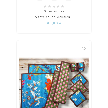
Añadir
0
Revisiones
Manteles Individuales...
al
Precio
45,00 €
carrito
favorite_border