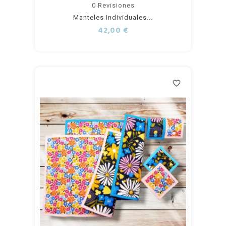
Añadir
0
Revisiones
Manteles Individuales...
al
Precio
42,00 €
carrito
favorite_border