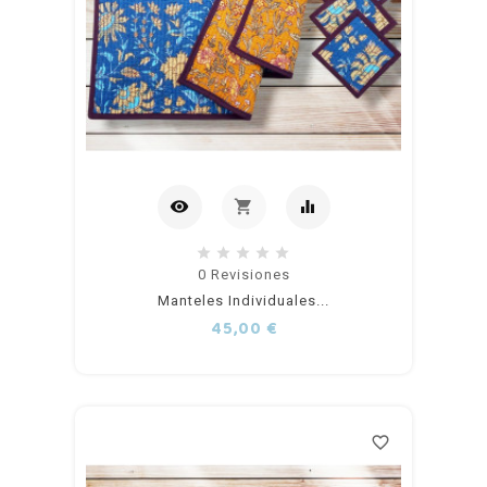
visibility
shopping_cart
equalizer
out of
0
Revisiones
Manteles Individuales...
stock
Precio
45,00 €
favorite_border