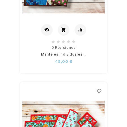
visibility
shopping_cart
equalizer
Añadir
0
Revisiones
Manteles Individuales...
al
Precio
45,00 €
carrito
favorite_border