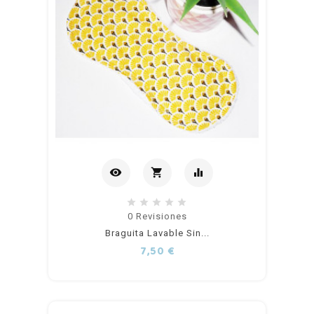
visibility
shopping_cart
equalizer
Añadir
0
Revisiones
Braguita Lavable Sin...
al
Precio
7,50 €
carrito