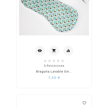
visibility
shopping_cart
equalizer
Añadir
0
Revisiones
Braguita Lavable Sin...
al
Precio
7,50 €
carrito
favorite_border