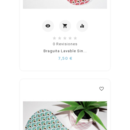
visibility
shopping_cart
equalizer
Añadir
0
Revisiones
Braguita Lavable Sin...
al
Precio
7,50 €
carrito
favorite_border