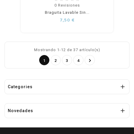
Añadir
0
Revisiones
Braguita Lavable Sin...
al
Precio
7,50 €
carrito
Mostrando 1-12 de 37 artículo(s)

1
2
3
4

Categories

Novedades