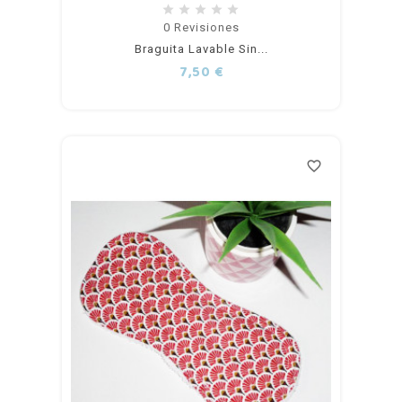
Añadir
0
Revisiones
Braguita Lavable Sin...
al
Precio
7,50 €
carrito
favorite_border