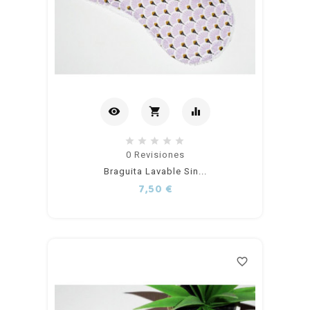
visibility
shopping_cart
equalizer
Añadir
0
Revisiones
Braguita Lavable Sin...
al
Precio
7,50 €
carrito
favorite_border