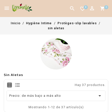



0
0
favorite_border
Inicio
Hygiène Intime
Protèges-slip lavables
sin aletas
Sin Aletas
Hay 37 productos.

Precio: de más bajo a más alto
Mostrando 1-12 de 37 artículo(s)