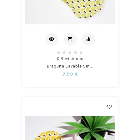
visibility
shopping_cart
equalizer
Añadir
0
Revisiones
Braguita Lavable Sin...
al
Precio
7,50 €
carrito
favorite_border