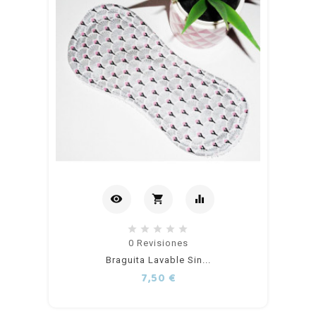
visibility
shopping_cart
equalizer
Añadir
0
Revisiones
Braguita Lavable Sin...
al
Precio
7,50 €
carrito