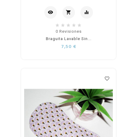
visibility
shopping_cart
equalizer
Añadir
0
Revisiones
Braguita Lavable Sin...
al
Precio
7,50 €
carrito
favorite_border