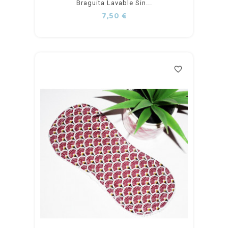
Braguita Lavable Sin...
al
Precio
7,50 €
carrito
favorite_border