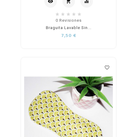
visibility
shopping_cart
equalizer
Añadir
0
Revisiones
Braguita Lavable Sin...
al
Precio
7,50 €
carrito
favorite_border